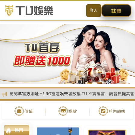
網紅遭控娛樂城詐騙|娛樂城群
組詐騙證據齊全
加入Line好友
撥打服務專線
網站地圖
首頁
娛樂城詐騙
娛樂城群組
博弈詐騙廣告
逸遊娛樂城詐騙
gs娛樂城詐騙